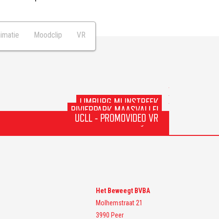
imatie
Moodclip
VR
LIMBURG MIJNSTREEK
RIVIERPARK MAASVALLEI
UCLL - PROMOVIDEO VR
volgende
Het Beweegt BVBA
Molhemstraat 21
3990 Peer