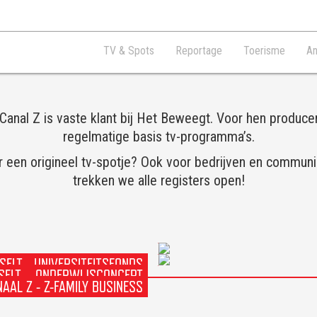
TV & Spots
Reportage
Toerisme
An
Canal Z is vaste klant bij Het Beweegt. Voor hen produc
regelmatige basis tv-programma’s.
 een origineel tv-spotje? Ook voor bedrijven en commun
trekken we alle registers open!
SELT - UNIVERSITEITSFONDS
SSELT – ONDERWIJSCONCEPT
AAL Z - Z-FAMILY BUSINESS