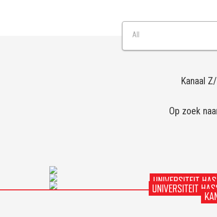
Producties
All
Kanaal Z/
Op zoek naar
UNIVERSITEIT HAS
UNIVERSITEIT HA
KAN