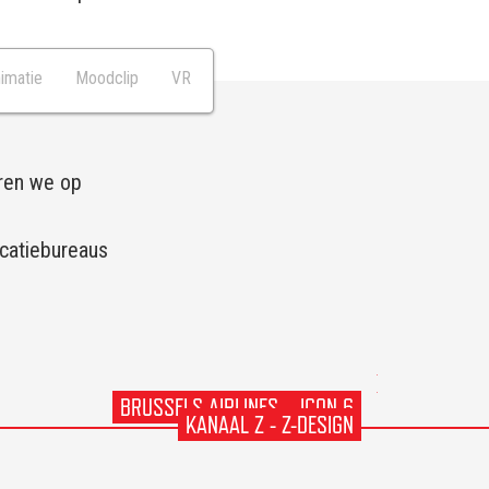
imatie
Moodclip
VR
eren we op
icatiebureaus
BRUSSELS AIRLINES – ICON 6
KANAAL Z - Z-DESIGN